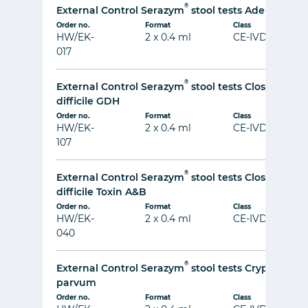
®
External Control Serazym
stool tests Adenovirus
Order no.
Format
Class
HW/EK-
2 x 0.4 ml
CE-IVD
017
®
External Control Serazym
stool tests Clostridium
difficile GDH
Order no.
Format
Class
HW/EK-
2 x 0.4 ml
CE-IVD
107
®
External Control Serazym
stool tests Clostridium
difficile Toxin A&B
Order no.
Format
Class
HW/EK-
2 x 0.4 ml
CE-IVD
040
®
External Control Serazym
stool tests Cryptospor
parvum
Order no.
Format
Class