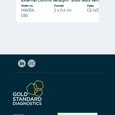
External Control Serazym
stool tests Verotoxin 1+
Order no.
Format
Class
HW/EK-
2 x 0.4 ml
CE-IVD
030
Imprint