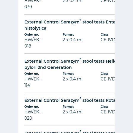
HW/EK-
2 x 0.4 ml
CE-IVD
039
®
External Control Serazym
stool tests Entamoeba
histolytica
Order no.
Format
Class
HW/EK-
2 x 0.4 ml
CE-IVD
018
®
External Control Serazym
stool tests Helicobacte
pylori 2nd Generation
Order no.
Format
Class
HW/EK-
2 x 0.4 ml
CE-IVD
114
®
External Control Serazym
stool tests Rotavirus
Order no.
Format
Class
HW/EK-
2 x 0.4 ml
CE-IVD
020
®