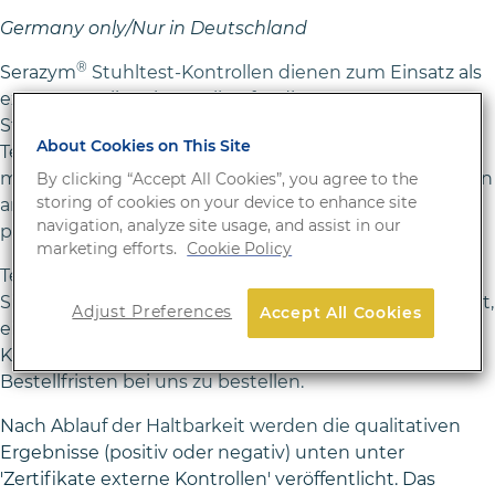
Germany only/Nur in Deutschland
®
Serazym
Stuhltest-Kontrollen dienen zum Einsatz als
externe Qualitätskontrollen für die ELISA
Stuhldiagnostik von Infektionserregern. Pro
About Cookies on This Site
Testparameter werden 2 Stuhltest-Kontrollen als Set
mit jeweils 400μl in einer stabilisierten Stuhlsuspension
By clicking “Accept All Cookies”, you agree to the
storing of cookies on your device to enhance site
angeboten. Die Versendung der Sets erfolgt zweimal
navigation, analyze site usage, and assist in our
pro Jahr an vorgegebenen Terminen.
marketing efforts.
Cookie Policy
Termine, Anmeldefristen und Bestellformular finden
Sie hier in der rechten Leiste. Sie haben die Möglichkeit,
Adjust Preferences
Accept All Cookies
eine Dauerbestellung bei uns zu hinterlegen oder die
Kontrollen bis zu den jeweils angegebenen
Bestellfristen bei uns zu bestellen.
Nach Ablauf der Haltbarkeit werden die qualitativen
Ergebnisse (positiv oder negativ) unten unter
'Zertifikate externe Kontrollen' veröffentlicht. Das